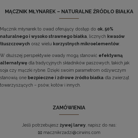
MĄCZNIK MŁYNAREK – NATURALNE ŹRÓDŁO BIAŁKA
Mącznik młynarek to owad oferujący dostęp do
ok. 50%
naturalnego i wysoko strawnego białka
, licznych
kwasów
tłuszczowych
oraz wielu
korzystnych mikroelementów
.
W dłuższej perspektywie owady mogą stanowić
efektywną
alternatywę
dla tradycyjnych składników paszowych, takich jak
soja czy mączki rybne. Dzięki swoim parametrom odżywczym
stanowią one
bezpieczne i zdrowe źródło białka
dla zwierząt
towarzyszących – psów, kotów i innych.
ZAMÓWIENIA
Jeśli potrzebujesz
żywej larwy
, napisz do nas:
📧
macznikrzadzi@cirwins.com