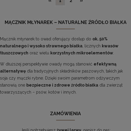
«
1
2
»
MĄCZNIK MŁYNAREK – NATURALNE ŹRÓDŁO BIAŁKA
Mącznik młynarek to owad oferujący dostęp do
ok. 50%
naturalnego i wysoko strawnego białka
, licznych
kwasów
tłuszczowych
oraz wielu
korzystnych mikroelementów
.
W dłuższej perspektywie owady mogą stanowić
efektywną
alternatywę
dla tradycyjnych składników paszowych, takich jak
soja czy mączki rybne. Dzięki swoim parametrom odżywczym
stanowią one
bezpieczne i zdrowe źródło białka
dla zwierząt
towarzyszących – psów, kotów i innych.
ZAMÓWIENIA
Jeśli potrzebujesz
żywej larwy
, napisz do nas: