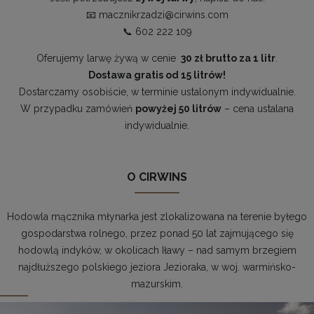
📧
macznikrzadzi@cirwins.com
📞
602 222 109
Oferujemy larwę żywą w cenie
30 zł brutto za 1 litr
.
Dostawa gratis od 15 litrów!
Dostarczamy osobiście, w terminie ustalonym indywidualnie.
W przypadku zamówień
powyżej 50 litrów
– cena ustalana
indywidualnie.
O CIRWINS
Hodowla mącznika młynarka jest zlokalizowana na terenie byłego
gospodarstwa rolnego, przez ponad 50 lat zajmującego się
hodowlą indyków, w okolicach Iławy – nad samym brzegiem
najdłuższego polskiego jeziora Jezioraka, w woj. warmińsko-
mazurskim.