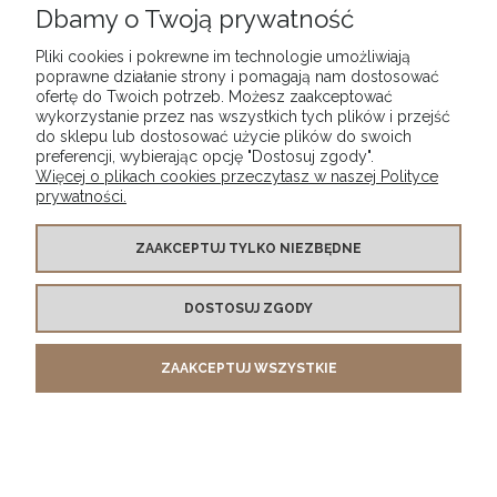
Dbamy o Twoją prywatność
Pliki cookies i pokrewne im technologie umożliwiają
poprawne działanie strony i pomagają nam dostosować
ofertę do Twoich potrzeb. Możesz zaakceptować
wykorzystanie przez nas wszystkich tych plików i przejść
POMOC
do sklepu lub dostosować użycie plików do swoich
preferencji, wybierając opcję "Dostosuj zgody".
Więcej o plikach cookies przeczytasz w naszej Polityce
MOJE KONTO
prywatności.
PŁATNOŚCI I DOSTAWA
ZAAKCEPTUJ TYLKO NIEZBĘDNE
DOSTOSUJ ZGODY
INFORMACJE
ZAAKCEPTUJ WSZYSTKIE
O NAS
POKAŻ PEŁNĄ WERSJĘ STRONY
Sklep internetowy Shoper.pl